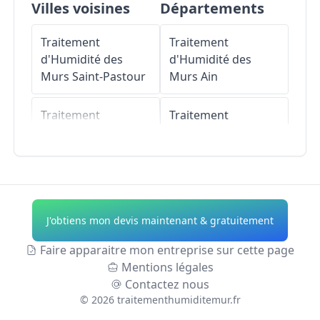
Villes voisines
Départements
Traitement
Traitement
d'Humidité des
d'Humidité des
Murs
Saint-Pastour
Murs
Ain
Traitement
Traitement
d'Humidité des
d'Humidité des
Murs
Moulinet
Murs
Aisne
Traitement
Traitement
d'Humidité des
d'Humidité des
J'obtiens mon devis maintenant & gratuitement
Murs
Cancon
Murs
Allier
Faire apparaitre mon entreprise sur cette page
Traitement
Traitement
Mentions légales
d'Humidité des
d'Humidité des
Contactez nous
Murs
Pailloles
Murs
Alpes-de-
©
2026
traitementhumiditemur.fr
Haute-Provence