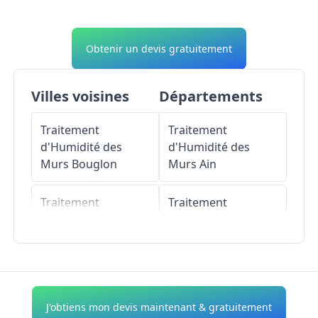
Obtenir un devis gratuitement
Villes voisines
Départements
Traitement
Traitement
d'Humidité des
d'Humidité des
Murs
Bouglon
Murs
Ain
Traitement
Traitement
d'Humidité des
d'Humidité des
Murs
Guérin
Murs
Aisne
Traitement
Traitement
d'Humidité des
d'Humidité des
J'obtiens mon devis maintenant & gratuitement
Murs
Grézet-
Murs
Allier