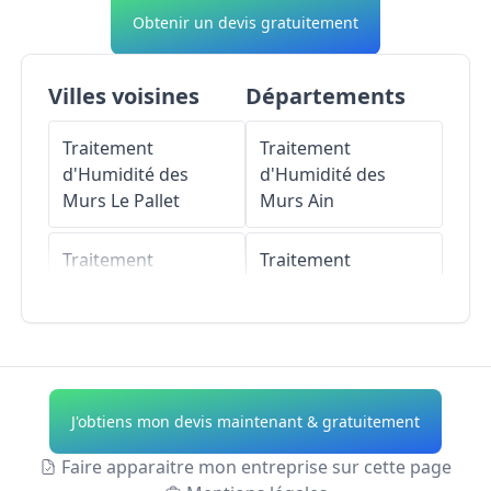
Obtenir un devis gratuitement
Villes voisines
Départements
Traitement
Traitement
d'Humidité des
d'Humidité des
Murs
Le Pallet
Murs
Ain
Traitement
Traitement
d'Humidité des
d'Humidité des
Murs
La Haie-
Murs
Aisne
Fouassière
Traitement
Traitement
d'Humidité des
J'obtiens mon devis maintenant & gratuitement
d'Humidité des
Murs
Allier
Murs
Maisdon-sur-
Faire apparaitre mon entreprise sur cette page
Sèvre
Traitement