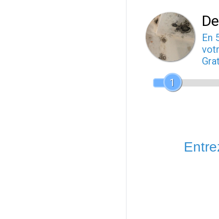
De
En 
votr
Gra
1
Entrez