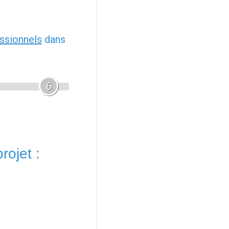
ssionnels
dans
6
rojet :