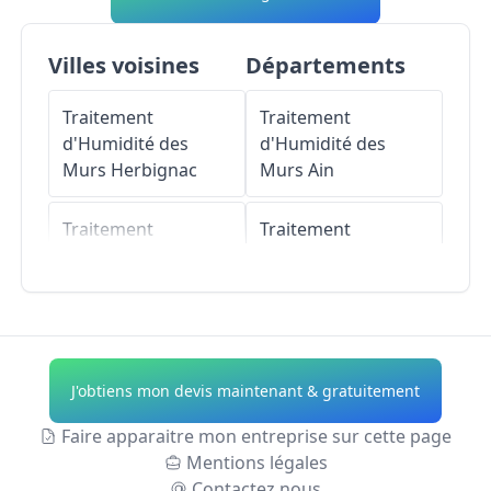
Villes voisines
Départements
Traitement
Traitement
d'Humidité des
d'Humidité des
Murs
Herbignac
Murs
Ain
Traitement
Traitement
d'Humidité des
d'Humidité des
Murs
Camoël
Murs
Aisne
Traitement
Traitement
d'Humidité des
d'Humidité des
J'obtiens mon devis maintenant & gratuitement
Murs
Férel
Murs
Allier
Faire apparaitre mon entreprise sur cette page
Traitement
Traitement
Mentions légales
d'Humidité des
d'Humidité des
Contactez nous