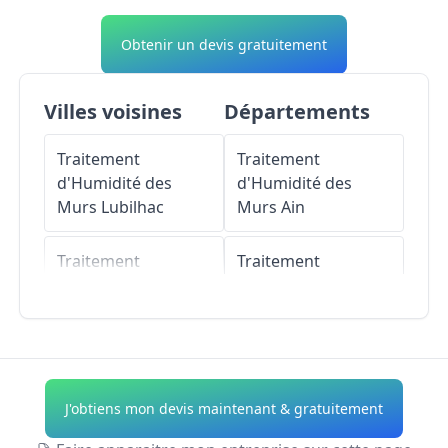
Obtenir un devis gratuitement
Villes voisines
Départements
Traitement
Traitement
d'Humidité des
d'Humidité des
Murs
Lubilhac
Murs
Ain
Traitement
Traitement
d'Humidité des
d'Humidité des
Murs
Grenier-
Murs
Aisne
Montgon
Traitement
Traitement
d'Humidité des
J'obtiens mon devis maintenant & gratuitement
d'Humidité des
Murs
Allier
Murs
Espalem