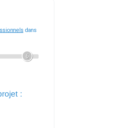
ssionnels
dans
6
rojet :