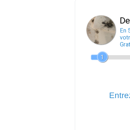
De
En 
votr
Gra
1
Entrez