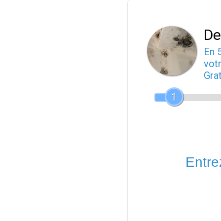
De
En 
votr
Gra
1
Entrez