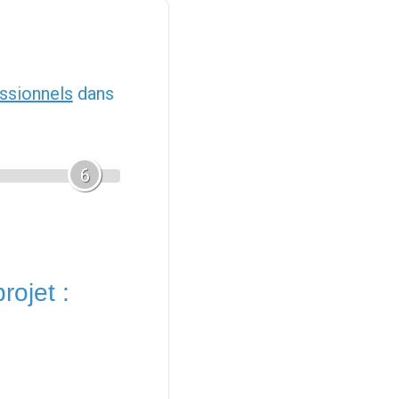
ssionnels
dans
6
rojet :