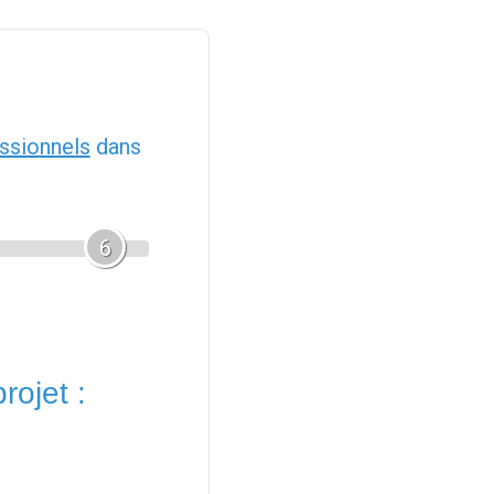
ssionnels
dans
6
rojet :