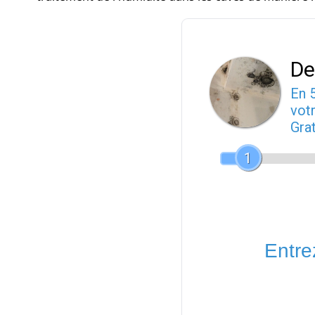
De
En 
votr
Gra
1
Entrez