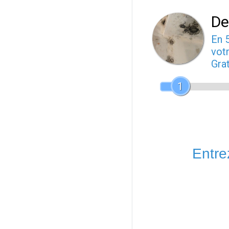
De
En 
votr
Gra
1
Entrez