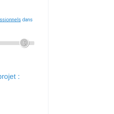
ssionnels
dans
6
rojet :