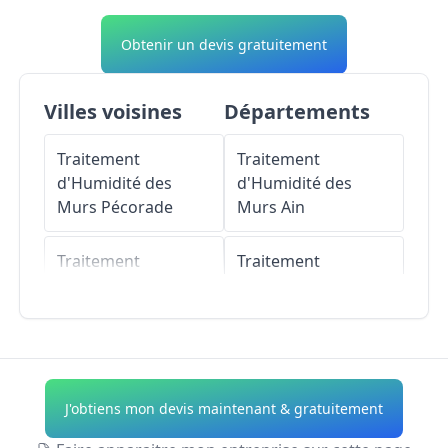
Obtenir un devis gratuitement
Villes voisines
Départements
Traitement
Traitement
d'Humidité des
d'Humidité des
Murs
Pécorade
Murs
Ain
Traitement
Traitement
d'Humidité des
d'Humidité des
Murs
Geaune
Murs
Aisne
Traitement
Traitement
d'Humidité des
d'Humidité des
J'obtiens mon devis maintenant & gratuitement
Murs
Castelnau-
Murs
Allier
Tursan