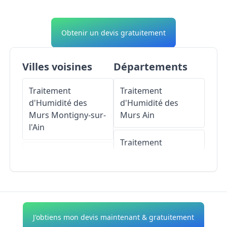
Obtenir un devis gratuitement
Villes voisines
Départements
Traitement
Traitement
d'Humidité des
d'Humidité des
Murs
Montigny-sur-
Murs
Ain
l'Ain
Traitement
Traitement
d'Humidité des
d'Humidité des
Murs
Aisne
Murs
Pont-du-
Navoy
Traitement
d'Humidité des
J'obtiens mon devis maintenant & gratuitement
Traitement
Murs
Allier