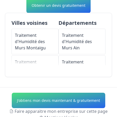
Obtenir un devis gratuitement
Villes voisines
Départements
Traitement
Traitement
d'Humidité des
d'Humidité des
Murs
Montaigu
Murs
Ain
Traitement
Traitement
d'Humidité des
d'Humidité des
Murs
Villeneuve-
Murs
Aisne
sous-Pymont
Traitement
Traitement
d'Humidité des
J'obtiens mon devis maintenant & gratuitement
d'Humidité des
Murs
Allier
Murs
Macornay
Faire apparaitre mon entreprise sur cette page
Traitement