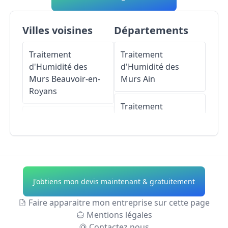
Villes voisines
Départements
Traitement
Traitement
d'Humidité des
d'Humidité des
Murs
Beauvoir-en-
Murs
Ain
Royans
Traitement
Traitement
d'Humidité des
d'Humidité des
Murs
Aisne
Murs
La Sône
Traitement
Traitement
d'Humidité des
J'obtiens mon devis maintenant & gratuitement
d'Humidité des
Murs
Allier
Murs
Saint-
Faire apparaitre mon entreprise sur cette page
Marcellin
Traitement
Mentions légales
d'Humidité des
Contactez nous