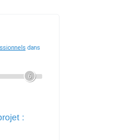
ssionnels
dans
6
rojet :