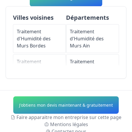
Villes voisines
Départements
Traitement
Traitement
d'Humidité des
d'Humidité des
Murs
Bordes
Murs
Ain
Traitement
Traitement
d'Humidité des
d'Humidité des
Murs
Saint-
Murs
Aisne
Aoustrille
Traitement
Traitement
d'Humidité des
J'obtiens mon devis maintenant & gratuitement
d'Humidité des
Murs
Allier
Murs
Sainte-
Faire apparaitre mon entreprise sur cette page
Lizaigne
Traitement
Mentions légales
d'Humidité des
Contactez nous