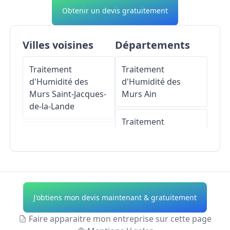
Obtenir un devis gratuitement
Villes voisines
Départements
Traitement
Traitement
d'Humidité des
d'Humidité des
Murs
Saint-Jacques-
Murs
Ain
de-la-Lande
Traitement
Traitement
d'Humidité des
d'Humidité des
Murs
Aisne
Murs
Chartres-de-
Bretagne
Traitement
d'Humidité des
J'obtiens mon devis maintenant & gratuitement
Traitement
Murs
Allier
d'Humidité des
Faire apparaitre mon entreprise sur cette page
Murs
Chantepie
Traitement