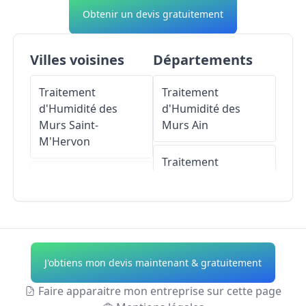
Obtenir un devis gratuitement
Villes voisines
Départements
Traitement
Traitement
d'Humidité des
d'Humidité des
Murs
Saint-
Murs
Ain
M'Hervon
Traitement
Traitement
d'Humidité des
d'Humidité des
Murs
Aisne
Murs
Guitté
Traitement
Traitement
d'Humidité des
J'obtiens mon devis maintenant & gratuitement
d'Humidité des
Murs
Allier
Murs
Landujan
Faire apparaitre mon entreprise sur cette page
Traitement