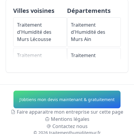
Villes voisines
Départements
Traitement
Traitement
d'Humidité des
d'Humidité des
Murs
Lécousse
Murs
Ain
Traitement
Traitement
d'Humidité des
d'Humidité des
Murs
Beaucé
Murs
Aisne
Traitement
Traitement
d'Humidité des
d'Humidité des
J'obtiens mon devis maintenant & gratuitement
Murs
Javené
Murs
Allier
Faire apparaitre mon entreprise sur cette page
Traitement
Traitement
Mentions légales
d'Humidité des
d'Humidité des
Contactez nous
Murs
Laignelet
Murs
Alpes-de-
©
2026
traitementhumiditemur.fr