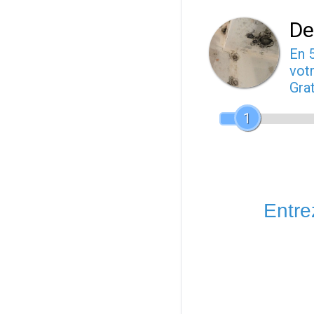
De
En 
votr
Gra
1
Entrez