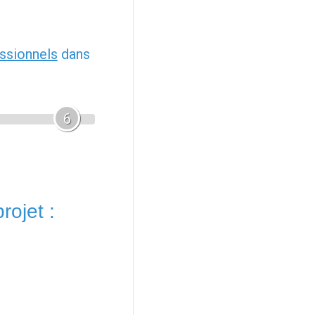
ssionnels
dans
6
rojet :