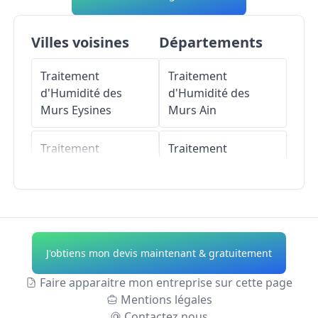
Villes voisines
Départements
Traitement
Traitement
d'Humidité des
d'Humidité des
Murs
Eysines
Murs
Ain
Traitement
Traitement
d'Humidité des
d'Humidité des
Murs
Blanquefort
Murs
Aisne
Traitement
Traitement
d'Humidité des
d'Humidité des
J'obtiens mon devis maintenant & gratuitement
Murs
Le Haillan
Murs
Allier
Faire apparaitre mon entreprise sur cette page
Traitement
Traitement
Mentions légales
d'Humidité des
d'Humidité des
Contactez nous