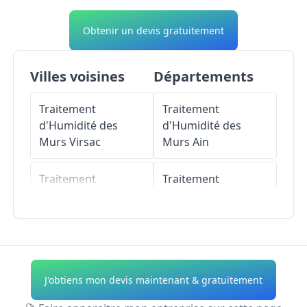
Obtenir un devis gratuitement
Villes voisines
Départements
Traitement
Traitement
d'Humidité des
d'Humidité des
Murs
Virsac
Murs
Ain
Traitement
Traitement
d'Humidité des
d'Humidité des
Murs
Saint-Laurent-
Murs
Aisne
d'Arce
Traitement
Traitement
d'Humidité des
J'obtiens mon devis maintenant & gratuitement
d'Humidité des
Murs
Allier
Murs
Saint-Gervais