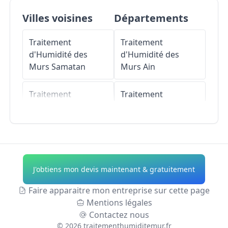
Villes voisines
Départements
Traitement
Traitement
d'Humidité des
d'Humidité des
Murs
Samatan
Murs
Ain
Traitement
Traitement
d'Humidité des
d'Humidité des
Murs
Puylausic
Murs
Aisne
Traitement
Traitement
d'Humidité des
d'Humidité des
J'obtiens mon devis maintenant & gratuitement
Murs
Montamat
Murs
Allier
Faire apparaitre mon entreprise sur cette page
Traitement
Traitement
Mentions légales
d'Humidité des
d'Humidité des
Contactez nous
Murs
Sauvimont
Murs
Alpes-de-
©
2026
traitementhumiditemur.fr