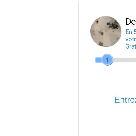
De
En 
votr
Gra
1
Entrez