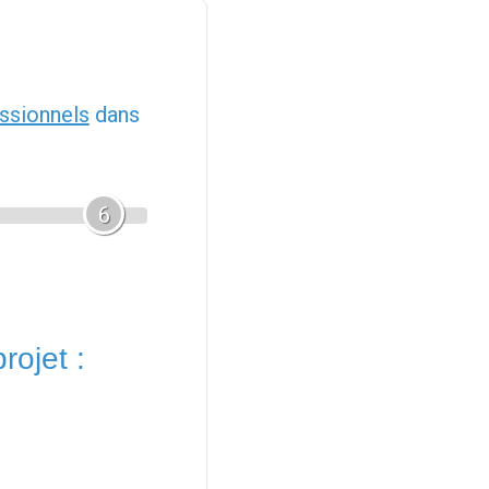
ssionnels
dans
6
rojet :