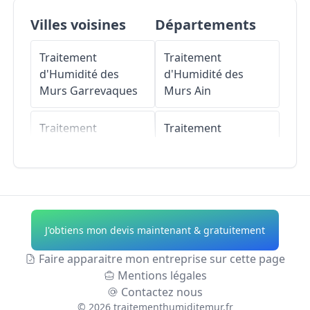
Villes voisines
Départements
Traitement
Traitement
d'Humidité des
d'Humidité des
Murs
Garrevaques
Murs
Ain
Traitement
Traitement
d'Humidité des
d'Humidité des
Murs
Palleville
Murs
Aisne
Traitement
Traitement
d'Humidité des
d'Humidité des
J'obtiens mon devis maintenant & gratuitement
Murs
Belleserre
Murs
Allier
Faire apparaitre mon entreprise sur cette page
Traitement
Traitement
Mentions légales
d'Humidité des
d'Humidité des
Contactez nous
Murs
Cahuzac
Murs
Alpes-de-
©
2026
traitementhumiditemur.fr