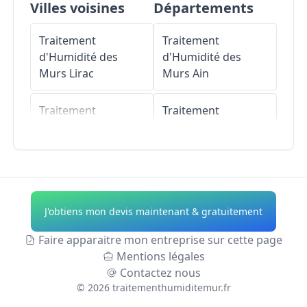
Villes voisines
Départements
Traitement
Traitement
d'Humidité des
d'Humidité des
Murs
Lirac
Murs
Ain
Traitement
Traitement
d'Humidité des
d'Humidité des
Murs
Saint-Laurent-
Murs
Aisne
des-Arbres
Traitement
Traitement
d'Humidité des
J'obtiens mon devis maintenant & gratuitement
d'Humidité des
Murs
Allier
Murs
Rochefort-du-
Faire apparaitre mon entreprise sur cette page
Gard
Traitement
Mentions légales
d'Humidité des
Contactez nous
Traitement
Murs
Alpes-de-
©
2026
traitementhumiditemur.fr
d'Humidité des
Haute-Provence