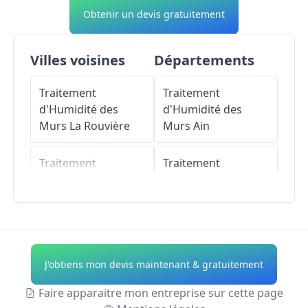
Obtenir un devis gratuitement
Villes voisines
Départements
Traitement
Traitement
d'Humidité des
d'Humidité des
Murs
La Rouvière
Murs
Ain
Traitement
Traitement
d'Humidité des
d'Humidité des
Murs
Saint-Bauzély
Murs
Aisne
Traitement
Traitement
d'Humidité des
d'Humidité des
J'obtiens mon devis maintenant & gratuitement
Murs
Murs
Allier
Montignargues
Faire apparaitre mon entreprise sur cette page
Traitement