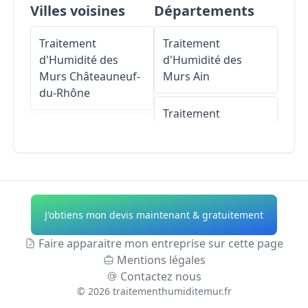
Villes voisines
Départements
Traitement
Traitement
d'Humidité des
d'Humidité des
Murs
Châteauneuf-
Murs
Ain
du-Rhône
Traitement
Traitement
d'Humidité des
d'Humidité des
Murs
Aisne
Murs
Viviers
Traitement
Traitement
d'Humidité des
J'obtiens mon devis maintenant & gratuitement
d'Humidité des
Murs
Allier
Murs
Malataverne
Faire apparaitre mon entreprise sur cette page
Traitement
Mentions légales
Traitement
d'Humidité des
Contactez nous
d'Humidité des
Murs
Alpes-de-
©
2026
traitementhumiditemur.fr
Murs
Granges-
Haute-Provence