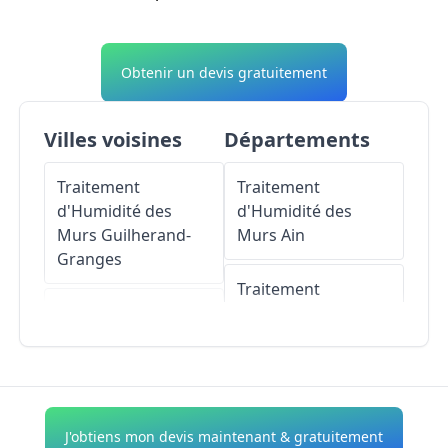
Obtenir un devis gratuitement
Villes voisines
Départements
Traitement
Traitement
d'Humidité des
d'Humidité des
Murs
Guilherand-
Murs
Ain
Granges
Traitement
Traitement
d'Humidité des
d'Humidité des
Murs
Aisne
Murs
Valence
Traitement
Traitement
d'Humidité des
J'obtiens mon devis maintenant & gratuitement
d'Humidité des
Murs
Allier