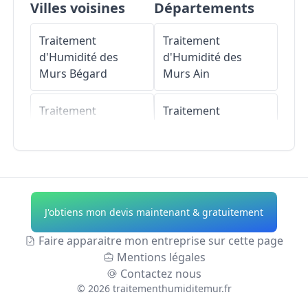
Villes voisines
Départements
Traitement
Traitement
d'Humidité des
d'Humidité des
Murs
Bégard
Murs
Ain
Traitement
Traitement
d'Humidité des
d'Humidité des
Murs
Louargat
Murs
Aisne
Traitement
Traitement
d'Humidité des
d'Humidité des
J'obtiens mon devis maintenant & gratuitement
Murs
Tréglamus
Murs
Allier
Faire apparaitre mon entreprise sur cette page
Traitement
Traitement
Mentions légales
d'Humidité des
d'Humidité des
Contactez nous
Murs
Landebaëron
Murs
Alpes-de-
©
2026
traitementhumiditemur.fr
Haute-Provence