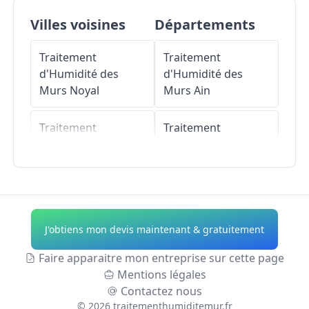
Villes voisines
Départements
Traitement
Traitement
d'Humidité des
d'Humidité des
Murs
Noyal
Murs
Ain
Traitement
Traitement
d'Humidité des
d'Humidité des
Murs
Landéhen
Murs
Aisne
Traitement
Traitement
d'Humidité des
d'Humidité des
J'obtiens mon devis maintenant & gratuitement
Murs
Meslin
Murs
Allier
Faire apparaitre mon entreprise sur cette page
Traitement
Traitement
Mentions légales
d'Humidité des
d'Humidité des
Contactez nous
Murs
Andel
Murs
Alpes-de-
©
2026
traitementhumiditemur.fr