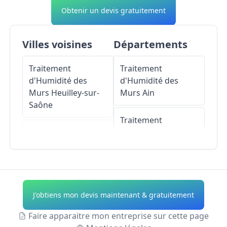
Obtenir un devis gratuitement
Villes voisines
Départements
Traitement
Traitement
d'Humidité des
d'Humidité des
Murs
Heuilley-sur-
Murs
Ain
Saône
Traitement
Traitement
d'Humidité des
d'Humidité des
Murs
Aisne
Murs
Talmay
Traitement
Traitement
d'Humidité des
J'obtiens mon devis maintenant & gratuitement
d'Humidité des
Murs
Allier
Murs
Perrigny-sur-
Faire apparaitre mon entreprise sur cette page
l'Ognon
Traitement