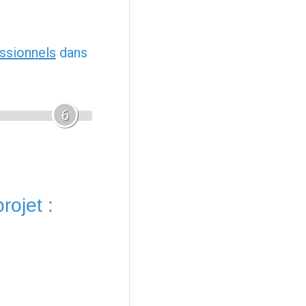
ssionnels
dans
6
rojet :