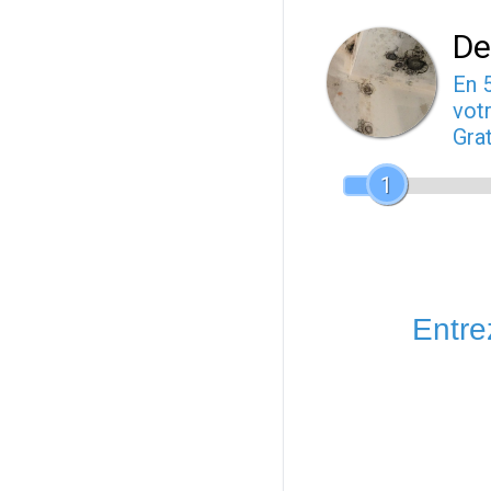
De
En 
votr
Gra
1
Entrez