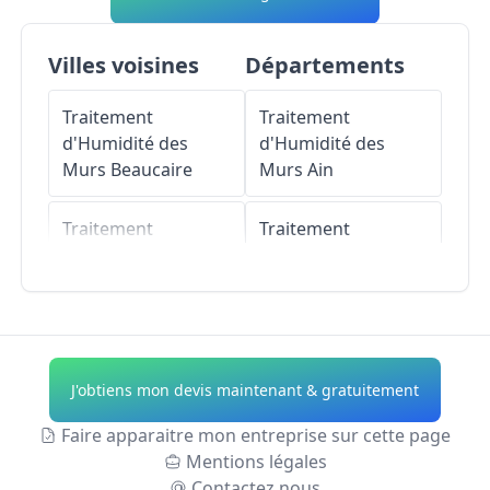
Villes voisines
Départements
Traitement
Traitement
d'Humidité des
d'Humidité des
Murs
Beaucaire
Murs
Ain
Traitement
Traitement
d'Humidité des
d'Humidité des
Murs
Saint-Étienne-
Murs
Aisne
du-Grès
Traitement
Traitement
d'Humidité des
J'obtiens mon devis maintenant & gratuitement
d'Humidité des
Murs
Allier
Murs
Vallabrègues
Faire apparaitre mon entreprise sur cette page
Traitement
Mentions légales
Traitement
d'Humidité des
Contactez nous