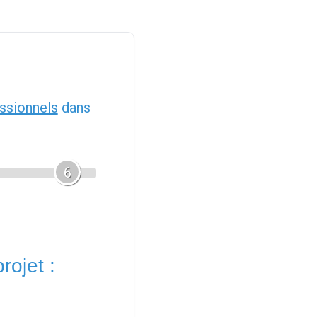
ssionnels
dans
6
rojet :