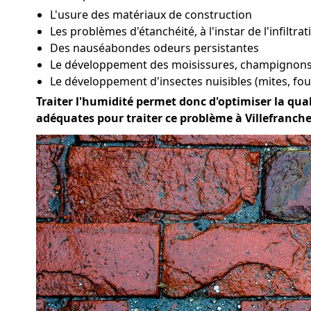
L'usure des matériaux de construction
Les problèmes d'étanchéité, à l'instar de l'infiltra
Des nauséabondes odeurs persistantes
Le développement des moisissures, champignons 
Le développement d'insectes nuisibles (mites, four
Traiter l'humidité permet donc d'optimiser la quali
adéquates pour traiter ce problème à Villefranch