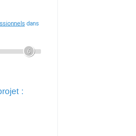
ssionnels
dans
6
rojet :