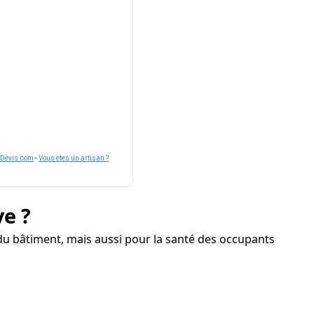
nDevis.com
-
Vous êtes un artisan ?
ve ?
u bâtiment, mais aussi pour la santé des occupants