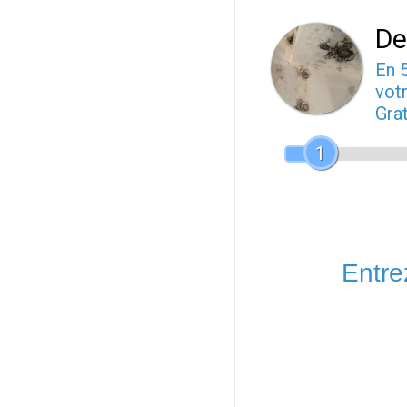
De
En 
votr
Gra
1
Entrez