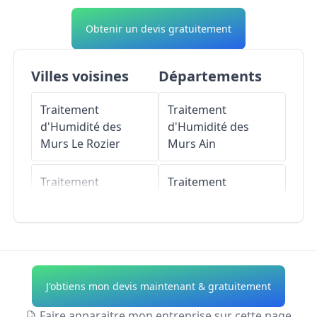
Obtenir un devis gratuitement
Villes voisines
Départements
Traitement
Traitement
d'Humidité des
d'Humidité des
Murs
Le Rozier
Murs
Ain
Traitement
Traitement
d'Humidité des
d'Humidité des
Murs
Peyreleau
Murs
Aisne
Traitement
Traitement
d'Humidité des
d'Humidité des
J'obtiens mon devis maintenant & gratuitement
Murs
Rivière-sur-
Murs
Allier
Tarn
Faire apparaitre mon entreprise sur cette page