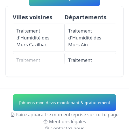
Villes voisines
Départements
Traitement
Traitement
d'Humidité des
d'Humidité des
Murs
Cazilhac
Murs
Ain
Traitement
Traitement
d'Humidité des
d'Humidité des
Murs
Murs
Aisne
Villemoustaussou
Traitement
Traitement
d'Humidité des
J'obtiens mon devis maintenant & gratuitement
d'Humidité des
Murs
Allier
Murs
Pennautier
Faire apparaitre mon entreprise sur cette page
Traitement
Mentions légales
Traitement
d'Humidité des
Contactez nous