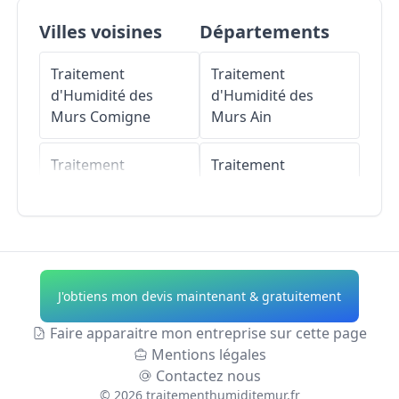
Villes voisines
Départements
Traitement
Traitement
d'Humidité des
d'Humidité des
Murs
Comigne
Murs
Ain
Traitement
Traitement
d'Humidité des
d'Humidité des
Murs
Marseillette
Murs
Aisne
Traitement
Traitement
d'Humidité des
d'Humidité des
J'obtiens mon devis maintenant & gratuitement
Murs
Douzens
Murs
Allier
Faire apparaitre mon entreprise sur cette page
Traitement
Traitement
Mentions légales
d'Humidité des
d'Humidité des
Contactez nous
Murs
Blomac
Murs
Alpes-de-
©
2026
traitementhumiditemur.fr