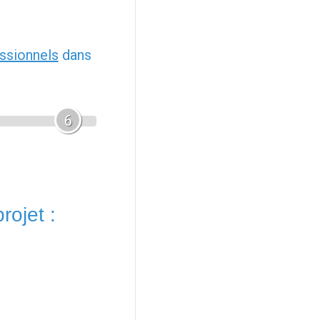
ssionnels
dans
6
rojet :