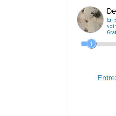
De
En 
votr
Gra
1
Entrez