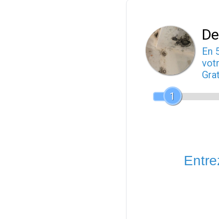
De
En 
votr
Gra
1
Entrez