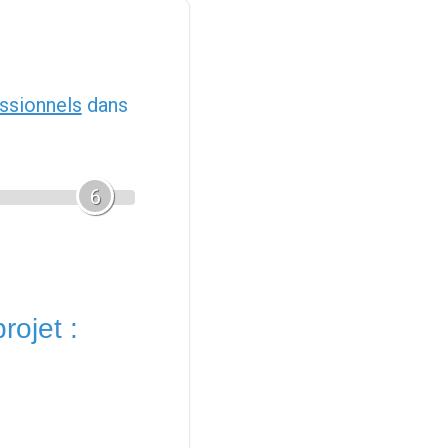
ssionnels
dans
6
rojet :