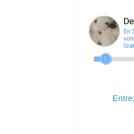
De
En 
votr
Gra
1
Entrez