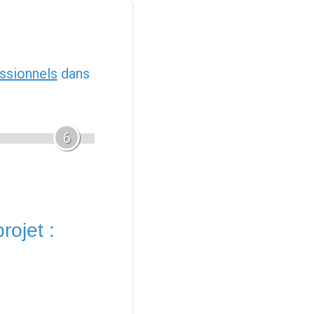
ssionnels
dans
6
rojet :