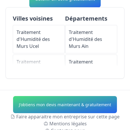
Villes voisines
Départements
Traitement
Traitement
d'Humidité des
d'Humidité des
Murs
Ucel
Murs
Ain
Traitement
Traitement
d'Humidité des
d'Humidité des
Murs
Saint-Étienne-
Murs
Aisne
de-Fontbellon
Traitement
Traitement
d'Humidité des
J'obtiens mon devis maintenant & gratuitement
d'Humidité des
Murs
Allier
Murs
Mercuer
Faire apparaitre mon entreprise sur cette page
Traitement
Mentions légales
Traitement
d'Humidité des