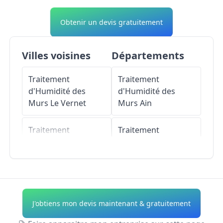
Obtenir un devis gratuitement
Villes voisines
Départements
Traitement
Traitement
d'Humidité des
d'Humidité des
Murs
Le Vernet
Murs
Ain
Traitement
Traitement
d'Humidité des
d'Humidité des
Murs
Vichy
Murs
Aisne
Traitement
Traitement
d'Humidité des
d'Humidité des
J'obtiens mon devis maintenant & gratuitement
Murs
Abrest
Murs
Allier