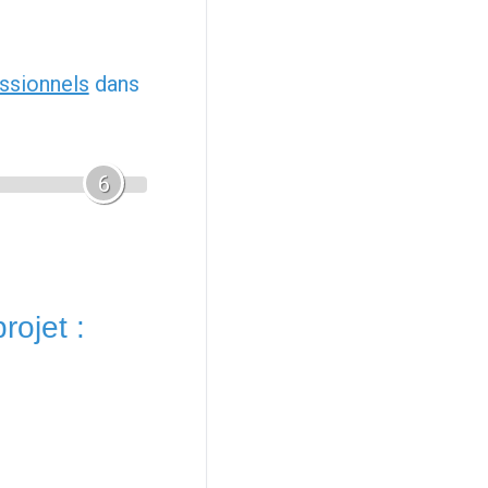
ssionnels
dans
6
rojet :