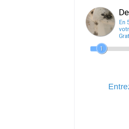
De
En 
votr
Gra
1
Entrez